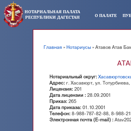
Перейти к основному содержанию
НОТАРИАЛЬНАЯ ПАЛАТА
О ПАЛАТЕ
ПУ
РЕСПУБЛИКИ ДАГЕСТАН
Главная
»
Нотариусы
» Атавов Атав Б
Вы здесь
АТА
Нотариальный округ:
Хасавюртовск
Адрес:
г. Хасавюрт, ул. Тотурбиева,
Лицензия:
201
Дата лицензии :
28.09.2001
Приказ:
265
Дата приказа:
01.10.2001
Телефон:
8-988-787-82-88, 8-988-2
Электронная почта (E-mail) :
Atav20