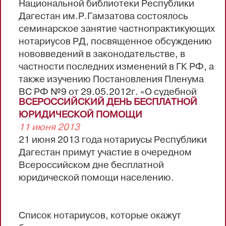
Национальной библиотеки Республики
№9 от 29.05.2012г. «О судебной практике...
Дагестан им.Р.Гамзатова состоялось
семинарское занятие частнопрактикующих
нотариусов РД, посвященное обсуждению
нововведений в законодательстве, в
частности последних изменений в ГК РФ, а
также изучению Постановления Пленума
ВС РФ №9 от 29.05.2012г. «О судебной
ВСЕРОССИЙСКИЙ ДЕНЬ БЕСПЛАТНОЙ
практики по делам о наследовании» под
ЮРИДИЧЕСКОЙ ПОМОЩИ
руководством члена Методического совета
11 июня 2013
НП РД, члена Правления НП РД - нотариуса
21 июня 2013 года нотариусы Республики
Махачкалинского нотариального округа
Дагестан примут участие в очередном
А.С.Рамазановой.
Всероссийском дне бесплатной
В семинаре приняли участие гости от
юридической помощи населению.
Управления Федеральной службы
государственной...
Список нотариусов, которые окажут