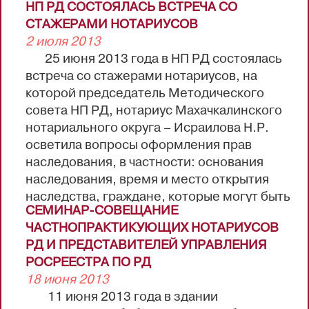
НП РД СОСТОЯЛАСЬ ВСТРЕЧА СО
материала стажёрам было предложено
СТАЖЕРАМИ НОТАРИУСОВ
пройти тестирование.
2 июля 2013
25 июня 2013 года в НП РД состоялась
встреча со стажерами нотариусов, на
которой председатель Методического
совета НП РД, нотариус Махачкалинского
нотариального округа – Исраилова Н.Р.
осветила вопросы оформления прав
наследования, в частности: основания
наследования, время и место открытия
наследства, граждане, которые могут быть
СЕМИНАР-СОВЕЩАНИЕ
наследниками, наследники по закону,
ЧАСТНОПРАКТИКУЮЩИХ НОТАРИУСОВ
право на обязательную долю в наследстве,
РД И ПРЕДСТАВИТЕЛЕЙ УПРАВЛЕНИЯ
права супруга при наследовании,
РОСРЕЕСТРА ПО РД
истребование необходимых документов
18 июня 2013
для выдачи свидетельств о праве на
11 июня 2013 года в здании
наследство (в свете Постановления ВС РФ