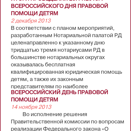
План проведения занятия:
ВСЕРОССИЙСКОГО ДНЯ ПРАВОВОЙ
ПОМОЩИ ДЕТЯМ
принятие в депозит денежных сумм и
2 декабря 2013
ценных бумаг;
В соответствии с планом мероприятий,
совершение протестов векселей;
разработанным Нотариальной палатой РД
принятие на хранение документов;
целенаправленно к указанному дню
обеспечение доказательств;
тридцатью тремя нотариусами РД в
совершение исполнительных надписей.
большинстве нотариальных округах
оказывалась бесплатная
В рамках рассмотрения вопроса
квалифицированная юридическая помощь
повестки дня по принятию в депозит
детям, а также их законным
нотариуса...
представителям по наиболее
ВСЕРОССИЙСКИЙ ДЕНЬ ПРАВОВОЙ
животрепещущим вопросам. В этот день за
ПОМОЩИ ДЕТЯМ
консультацией к нотариусам по Республике
14 ноября 2013
Дагестан обратились 579 граждан, которым
Во исполнение решения
оказана правовая помощь
Правительственной комиссии по вопросам
В частности из анализа поступивших
реализации Федерального закона «О
вопросов и предоставленных ответов