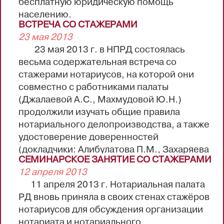
бесплатную юридическую помощь
населению.
ВСТРЕЧА СО СТАЖЕРАМИ
1. Хархиева Шевкет Магомедовна - г.
23 мая 2013
Махачкала, пр.Р.Гамзатова, 16 тел. (8722)
23 мая 2013 г. в НПРД состоялась
67-79-76
весьма содержательная встреча со
2. Рамазанова Аминат Салиховна - г.
стажерами нотариусов, на которой они
Махачкала, пр. Акушинского, 28 тел. (8722)
совместно с работниками палаты
63-21-05
(Джалаевой А.С., Махмудовой Ю.Н.)
3. Джалаев Шамсутдин Магомедович -
продолжили изучать общие правила
г. Махачкала, пр. Г.Гамидова, 8,
нотариального делопроизводства, а также
тел.89280515454
удостоверение доверенностей
4. Курбанова Светлана Магомедовна
(докладчики: Алибулатова П.М., Захаряева
— г. Махачкала, пр. Г.Гамидова,55 «б», тел.
СЕМИНАРСКОЕ ЗАНЯТИЕ СО СТАЖЕРАМИ
Т.Р., Шахгереева Г.Р.) и завещаний.
(8722)...
12 апреля 2013
Для закрепления пройденного
11 апреля 2013 г. Нотариальная палата
материала добровольцам из числа
РД вновь приняла в своих стенах стажёров
стажёров ( Багандову И.М., Бексултанову
нотариусов для обсуждения организации
М.А., Эмиргамзаевой Р.М.) было
нотариата и нотариального