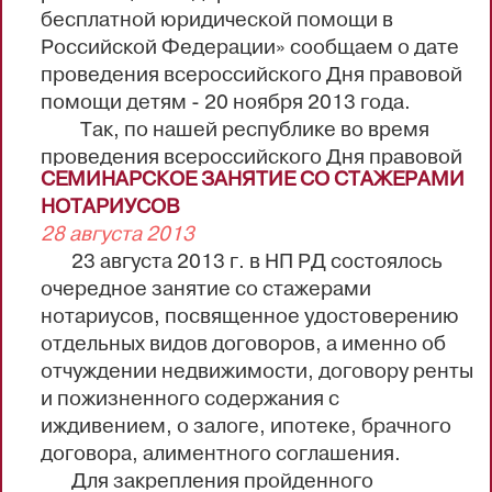
бесплатной юридической помощи в
усматривается, что наиболее актуальным
Российской Федерации» сообщаем о дате
на сегодняшний день в сфере оказания
проведения всероссийского Дня правовой
нотариальных услуг...
помощи детям - 20 ноября 2013 года.
Так, по нашей республике во время
проведения всероссийского Дня правовой
СЕМИНАРСКОЕ ЗАНЯТИЕ СО СТАЖЕРАМИ
помощи детям будут задействованы 30
НОТАРИУСОВ
нотариусов (список с адресами и
28 августа 2013
телефонами прилагается).
23 августа 2013 г. в НП РД состоялось
Примерная тематика сообщений:
очередное занятие со стажерами
- проблемы, возникающие при
нотариусов, посвященное удостоверению
использовании материнского (семейного)
отдельных видов договоров, а именно об
капитала;
отчуждении недвижимости, договору ренты
- способен ли нотариат защитить
и пожизненного содержания с
авторские права...
иждивением, о залоге, ипотеке, брачного
договора, алиментного соглашения.
Для закрепления пройденного