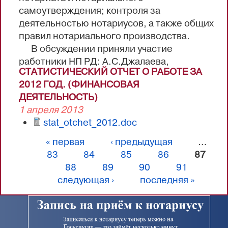
предложено поиграть в игру на тему «Мой
самоутверждения; контроля за
первый посетитель»
деятельностью нотариусов, а также общих
правил нотариального производства.
В обсуждении приняли участие
работники НП РД: А.С.Джалаева,
СТАТИСТИЧЕСКИЙ ОТЧЕТ О РАБОТЕ ЗА
Ю.Н.Махмудова, а также инициативные
2012 ГОД. (ФИНАНСОВАЯ
стажеры: М.А.Бексултанов, Х.О.Салманова,
ДЕЯТЕЛЬНОСТЬ)
Р.М.Шахбанов.
1 апреля 2013
stat_otchet_2012.doc
« первая
‹ предыдущая
…
Страницы
83
84
85
86
87
88
89
90
91
следующая ›
последняя »