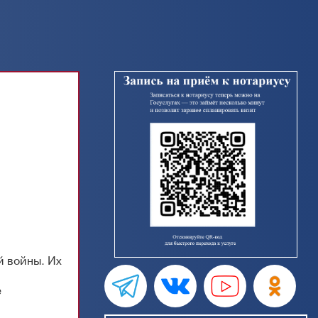
й войны. Их
е