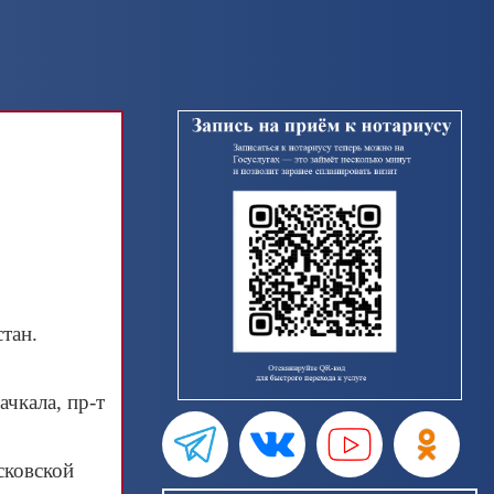
тан.
чкала, пр‑т
сковской