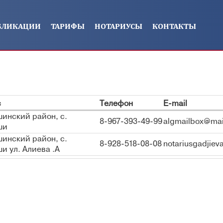
БЛИКАЦИИ
ТАРИФЫ
НОТАРИУСЫ
КОНТАКТЫ
с
Телефон
E-mail
инский район, с.
8-967-393-49-99
algmailbox@mai
ши
инский район, с.
8-928-518-08-08
notariusgadjiev
и ул. Алиева .А