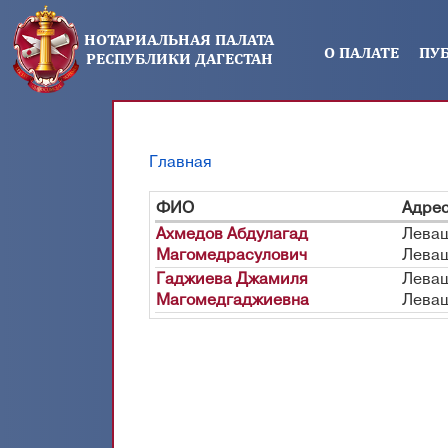
Перейти к основному содержанию
НОТАРИАЛЬНАЯ ПАЛАТА
О ПАЛАТЕ
ПУ
РЕСПУБЛИКИ ДАГЕСТАН
Главная
Вы здесь
ФИО
Адре
Ахмедов Абдулагад
Леваш
Магомедрасулович
Лева
Гаджиева Джамиля
Леваш
Магомедгаджиевна
Леваш