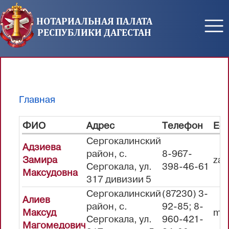
Перейти к основному содержанию
НОТАРИАЛЬНАЯ ПАЛАТА
РЕСПУБЛИКИ ДАГЕСТАН
Главная
Вы здесь
ФИО
Адрес
Телефон
E-m
Сергокалинский
Адзиева
район, с.
8-967-
Замира
zam
Сергокала, ул.
398-46-61
Максудовна
317 дивизии 5
Сергокалинский
(87230) 3-
Алиев
район, с.
92-85; 8-
Максуд
mak
Сергокала, ул.
960-421-
Магомедович