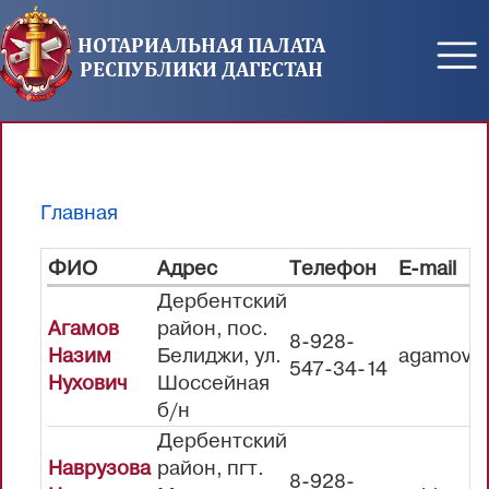
Перейти к основному содержанию
НОТАРИАЛЬНАЯ ПАЛАТА
РЕСПУБЛИКИ ДАГЕСТАН
Главная
Вы здесь
ФИО
Адрес
Телефон
E-mail
Дербентский
Агамов
район, пос.
8-928-
Назим
Белиджи, ул.
agamovn
547-34-14
Нухович
Шоссейная
б/н
Дербентский
Наврузова
район, пгт.
8-928-