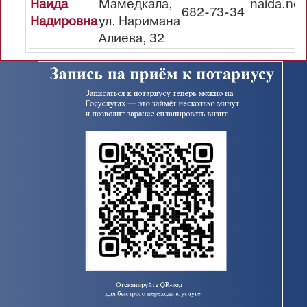
Наида
Мамедкала,
naida.not
682-73-34
Надировна
ул. Наримана
Алиева, 32