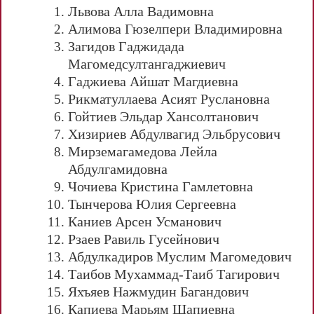
Львова Алла Вадимовна
Алимова Гюзелпери Владимировна
Загидов Гаджидада
Магомедсултангаджиевич
Гаджиева Айшат Магдиевна
Рикматуллаева Асият Руслановна
Гойтиев Эльдар Хансолтанович
Хизириев Абдулвагид Эльбрусович
Мирземагамедова Лейла
Абдулгамидовна
Чочиева Кристина Гамлетовна
Тынчерова Юлия Сергеевна
Каниев Арсен Усманович
Рзаев Равиль Гусейнович
Абдулкадиров Муслим Магомедович
Таибов Мухаммад-Таиб Тагирович
Яхъяев Нажмудин Багандович
Капиева Марьям Шапиевна