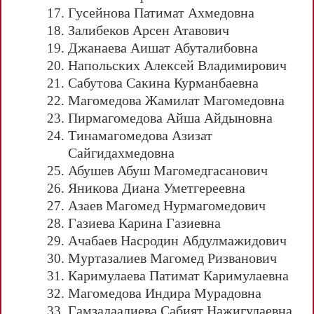
Гусейнова Патимат Ахмедовна
Залибеков Арсен Атавович
Джанаева Аишат Абуталибовна
Напольских Алексей Владимирович
Сабутова Сакина Курманбаевна
Магомедова Жамилат Магомедовна
Пирмагомедова Айша Айдыновна
Тинамагомедова Азизат
Сайгидахмедовна
Абушев Абуш Магомедгасанович
Яникова Диана Уметгереевна
Азаев Магомед Нурмагомедович
Газиева Карина Газиевна
Ачабаев Насродин Абдулмажидович
Муртазалиев Магомед Ризванович
Каримулаева Патимат Каримулаевна
Магомедова Индира Мурадовна
Гамзалаалиева Сабият Нажигулаевна