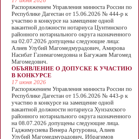
72
отчество конкурсанта
17 июня 2026
Распоряжением Управления минюста России по
Баллы
Республике Дагестан от 15.06.2026 № 444-р к
за письменный экзамен
участию в конкурсе на замещение одной
Итоговый балл конкурсанта
вакантной должности нотариуса Цунтинского
районного нотариального округа назначенного
на 02.07.2026 допущены следующие лица:
Багужаев Магомед Магомедович
Алиев Улубий Магомедмурадович, Амирова
23
Насибат Газимагомедовна и Багужаев Магомед
29
Магомедович.
ОБЪЯВЛЕНИЕ О ДОПУСКЕ К УЧАСТИЮ
В КОНКУРСЕ
Амирова Насибат Газимагомедовна
17 июня 2026
29
Распоряжением Управления минюста России по
32
Республике Дагестан от 15.06.2026 № 443-р к
участию в конкурсе на замещение одной
вакантной должности нотариуса Хунзахского
районного нотариального округа назначенного
на 08.07.2026 допущены следующие лица.
Гаджимусиева Венера Артуровна, Алиев
Улубий Магомедмурадович, Ибрагимов