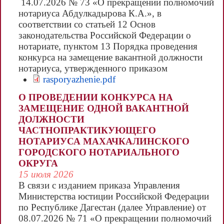
14.07.2026 № 73 «О прекращении полномочий
нотариуса Абдулкадырова К.А.», в
соответствии со статьей 12 Основ
законодательства Российской Федерации о
нотариате, пунктом 13 Порядка проведения
конкурса на замещение вакантной должности
нотариуса, утвержденного приказом
Министерства юстиции Российской Федерации
rasporyazhenie.pdf
от 30.03.2018 № 63, распоряжением
О ПРОВЕДЕНИИ КОНКУРСА НА
Управления «О внесении изменений в
ЗАМЕЩЕНИЕ ОДНОЙ ВАКАНТНОЙ
распоряжение Управления Минюста России по
ДОЛЖНОСТИ
Республике Дагестан от 15.07.2026 № 513-р
ЧАСТНОПРАКТИКУЮЩЕГО
«Об...
НОТАРИУСА МАХАЧКАЛИНСКОГО
ГОРОДСКОГО НОТАРИАЛЬНОГО
ОКРУГА
15 июля 2026
В связи с изданием приказа Управления
Министерства юстиции Российской Федерации
по Республике Дагестан (далее Управление) от
08.07.2026 № 71 «О прекращении полномочий