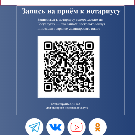
должности частнопрактикующего нотариуса
Кизлярского городского...