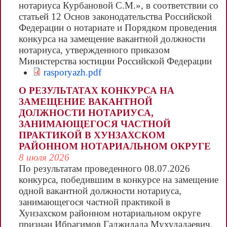
нотариуса Курбановой С.М.», в соответствии со
статьей 12 Основ законодательства Российской
Федерации о нотариате и Порядком проведения
конкурса на замещение вакантной должности
нотариуса, утвержденного приказом
Министерства юстиции Российской Федерации
от 30.03.2018 № 63, распоряжением
rasporyazh.pdf
Управления от 10.07.2026 № 486-р объявлен
О РЕЗУЛЬТАТАХ КОНКУРСА НА
конкурс на замещение на замещение одной
ЗАМЕЩЕНИЕ ВАКАНТНОЙ
вакантной должности частнопрактикующего
ДОЛЖНОСТИ НОТАРИУСА,
нотариуса...
ЗАНИМАЮЩЕГОСЯ ЧАСТНОЙ
ПРАКТИКОЙ В ХУНЗАХСКОМ
РАЙОННОМ НОТАРИАЛЬНОМ ОКРУГЕ
8 июля 2026
По результатам проведенного 08.07.2026
конкурса, победившим в конкурсе на замещение
одной вакантной должности нотариуса,
занимающегося частной практикой в
Хунзахском районном нотариальном округе
признан Ибрагимов Гаджидада Мухудадаевич.