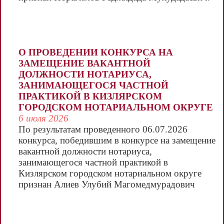
О ПРОВЕДЕНИИ КОНКУРСА НА
Фамилия, имя,
ЗАМЕЩЕНИЕ ВАКАНТНОЙ
отчество конкурсанта
ДОЛЖНОСТИ НОТАРИУСА,
ЗАНИМАЮЩЕГОСЯ ЧАСТНОЙ
Баллы
ПРАКТИКОЙ В КИЗЛЯРСКОМ
за письменный экзамен
ГОРОДСКОМ НОТАРИАЛЬНОМ ОКРУГЕ
Итоговый балл конкурсанта
6 июля 2026
По результатам проведенного 06.07.2026
конкурса, победившим в конкурсе на замещение
Багужаев Магомед Магомедович
вакантной должности нотариуса,
23
занимающегося частной практикой в
29
Кизлярском городском нотариальном округе
признан Алиев Улубий Магомедмурадович
Гаджимусиева Венера Артуровна
18