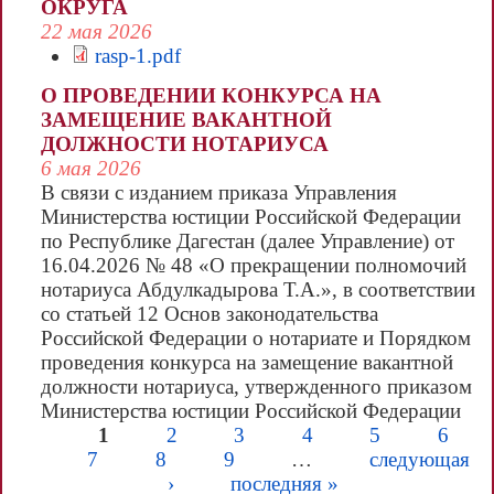
ОКРУГА
22 мая 2026
rasp-1.pdf
О ПРОВЕДЕНИИ КОНКУРСА НА
ЗАМЕЩЕНИЕ ВАКАНТНОЙ
ДОЛЖНОСТИ НОТАРИУСА
6 мая 2026
В связи с изданием приказа Управления
Министерства юстиции Российской Федерации
по Республике Дагестан (далее Управление) от
16.04.2026 № 48 «О прекращении полномочий
нотариуса Абдулкадырова Т.А.», в соответствии
со статьей 12 Основ законодательства
Российской Федерации о нотариате и Порядком
проведения конкурса на замещение вакантной
должности нотариуса, утвержденного приказом
Министерства юстиции Российской Федерации
от 30.03.2018 № 63, распоряжением
1
2
3
4
5
6
Управления от 05.05.2026 № 351-р объявлен
7
8
9
…
следующая
Страницы
конкурс на замещение одной вакантной
›
последняя »