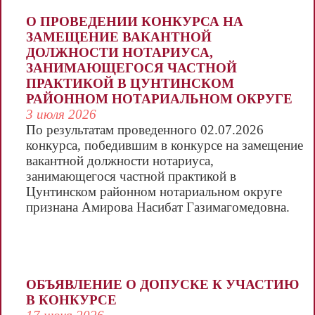
18
О ПРОВЕДЕНИИ КОНКУРСА НА
ЗАМЕЩЕНИЕ ВАКАНТНОЙ
Ибрагимов Гаджидада Мухудадаевич
Фамилия, имя,
ДОЛЖНОСТИ НОТАРИУСА,
29
отчество конкурсанта
ЗАНИМАЮЩЕГОСЯ ЧАСТНОЙ
39
ПРАКТИКОЙ В ЦУНТИНСКОМ
Баллы
РАЙОННОМ НОТАРИАЛЬНОМ ОКРУГЕ
за письменный экзамен
3 июля 2026
Итоговый балл конкурсанта
По результатам проведенного 02.07.2026
конкурса, победившим в конкурсе на замещение
вакантной должности нотариуса,
занимающегося частной практикой в
Багужаев Магомед Магомедович
Цунтинском районном нотариальном округе
признана Амирова Насибат Газимагомедовна.
23
56
Алиев Улубий Магомедмурадович
ОБЪЯВЛЕНИЕ О ДОПУСКЕ К УЧАСТИЮ
28
Фамилия, имя,
В КОНКУРСЕ