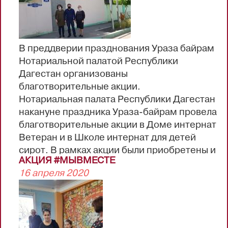
Гойтиева Раиса Эльбрусовна
Даитбегов Саадула Магомедович
Дибиалиева Джамиля Шариповна
Зухумова Асият Зухумовна
В преддверии празднования Ураза байрам
Козенко Александр Николаевич
Нотариальной палатой Республики
Магомедова Абидат Башировна
Дагестан организованы
Магомедов Зайнутдин Магомедович
благотворительные акции.
...
Нотариальная палата Республики Дагестан
накануне праздника Ураза-байрам провела
благотворительные акции в Доме интернат
Ветеран и в Школе интернат для детей
сирот. В рамках акции были приобретены и
АКЦИЯ #МЫВМЕСТЕ
доставлены продукты питания для
16 апреля 2020
праздничного стола.
Благотворительная акция прошла при
активной поддержке частнопрактикующих
нотариусов Республики Дагестан.