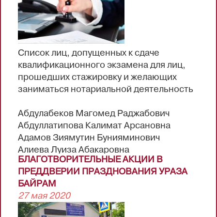
удостоверения о повышении
квалификации.
Список лиц, допущенных к сдаче
квалификационного экзамена для лиц,
прошедших стажировку и желающих
заниматься нотариальной деятельность
Абдулабеков Магомед Раджабович
Абдуллатипова Калимат Арсановна
Адамов Зиямутин Бунияминович
Алиева Луиза Абакаровна
БЛАГОТВОРИТЕЛЬНЫЕ АКЦИИ В
Алиева Мадина Астимировна
ПРЕДДВЕРИИ ПРАЗДНОВАНИЯ УРАЗА
Амрахов Амир Шамильевич
БАЙРАМ
Атаева Зарема Нуруллаевна
27 мая 2020
Батыраева Хадижат Мамаевна
Гамзатова Фарида Газидибировна