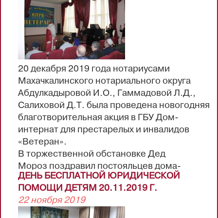
20 декабря 2019 года нотариусами
Махачкалинского нотариального округа
Абдулкадыровой И.О., Гаммадовой Л.Д.,
Салиховой Д.Т. была проведена новогодняя
благотворительная акция в ГБУ Дом-
интернат для престарелых и инвалидов
«Ветеран».
В торжественной обстановке Дед
Мороз поздравил постояльцев дома-
ДЕНЬ БЕСПЛАТНОЙ ЮРИДИЧЕСКОЙ
интерната с наступающим Новым годом, а
ПОМОЩИ ДЕТЯМ 20.11.2019 Г.
также со своей танцевальной программой
22 ноября 2019
выступил детский хореографический
ансамбль «Геба».