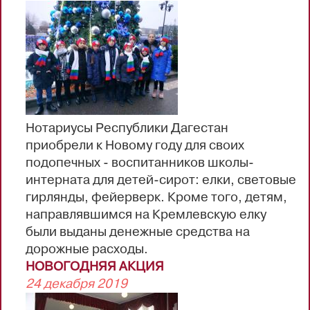
производстве в 2019 году. В графе 5
номенклатуры дел «Примечание»
проставляются отметки о переходящих
делах, о неначатых делах и т.д. (п.51 ПНД)
2) описи дел постоянного, временного
хранения (...
Нотариусы Республики Дагестан
приобрели к Новому году для своих
подопечных - воспитанников школы-
интерната для детей-сирот: елки, световые
гирлянды, фейерверк. Кроме того, детям,
направлявшимся на Кремлевскую елку
были выданы денежные средства на
дорожные расходы.
НОВОГОДНЯЯ АКЦИЯ
24 декабря 2019