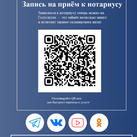
своей целью оказание квалифицированной
юридической помощи наиболее социально
не защищенной категории граждан. В
тридцати нотариальных...