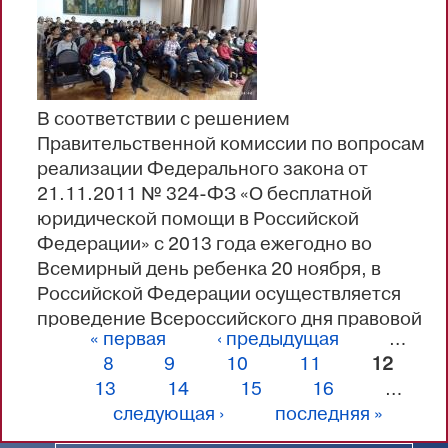
Завершилась благотворительная акция
вручением новогодних подарков.
В соответствии с решением
Правительственной комиссии по вопросам
реализации Федерального закона от
21.11.2011 № 324-ФЗ «О бесплатной
юридической помощи в Российской
Федерации» с 2013 года ежегодно во
Всемирный день ребенка 20 ноября, в
Российской Федерации осуществляется
проведение Всероссийского дня правовой
« первая
‹ предыдущая
…
помощи детям.
Страницы
8
9
10
11
12
Нотариальная палата Республики Дагестан
13
14
15
16
…
приняла участие проводимых в
следующая ›
последняя »
республике мероприятиях, посвященных
Дню правовой помощи детям, имеющие