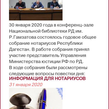
Махачкала, пр. Р.Гамзатова, 16, тел. 8(722)
67-79-76;
Курбанкадиева Гузель Магомедовна - г.
Махачкала, пр. Акушинского, 28, тел.
30 января 2020 года в конференц-зале
8(928)936-13-75;
Национальной библиотеки РД им.
Джалаев Шамсутдин Магомедович - г.
Р.Гамзатова состоялось годовое общее
Махачкала, пр. Г.Гамидова,
собрание нотариусов Республики
8, тел.8(928)051-54-54;
Дагестан. В работе собрания принял
Курбанова Светлана...
участие представитель Управления
Министерства юстиции РФ по РД.
В ходе собрания были рассмотрены
следующие вопросы повестки дня:
ИНФОРМАЦИЯ ДЛЯ НОТАРИУСОВ
1. Отчёт Президента о деятельности
31 января 2020
Правления Нотариальной Палаты
Республики Дагестан в 2019 году.
2. Утверждение акта Ревизионной
комиссии о результатах проверки