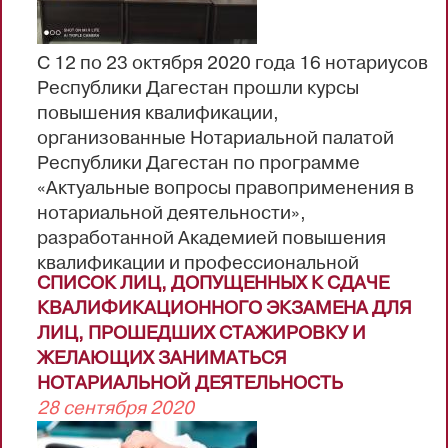
С 12 по 23 октября 2020 года 16 нотариусов
Республики Дагестан прошли курсы
повышения квалификации,
организованные Нотариальной палатой
Республики Дагестан по программе
«Актуальные вопросы правоприменения в
нотариальной деятельности»,
разработанной Академией повышения
квалификации и профессиональной
СПИСОК ЛИЦ, ДОПУЩЕННЫХ К СДАЧЕ
переподготовки и аккредитированной
КВАЛИФИКАЦИОННОГО ЭКЗАМЕНА ДЛЯ
Федеральной нотариальной палатой
ЛИЦ, ПРОШЕДШИХ СТАЖИРОВКУ И
Образовательная программа курсов была
ЖЕЛАЮЩИХ ЗАНИМАТЬСЯ
рассчитана на 72 академических часа и
НОТАРИАЛЬНОЙ ДЕЯТЕЛЬНОСТЬ
прошли в формате видео-лекций.
28 сентября 2020
После успешного прохождения итоговой
аттестации обучающимся будут выданы