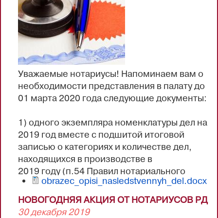
финансово-хозяйственной деятельности
Нотариальной Палаты Республики Дагестан
за 2019 год.
3. Утверждение Сметы доходов и
расходов...
Уважаемые нотариусы! Напоминаем вам о
необходимости представления в палату до
01 марта 2020 года следующие документы:
1) одного экземпляра номенклатуры дел на
2019 год вместе с подшитой итоговой
записью о категориях и количестве дел,
находящихся в производстве в
2019 году (п.54 Правил нотариального
obrazec_opisi_nasledstvennyh_del.docx
делопроизводства). В графу 3
номенклатуры дел вписывается количество
НОВОГОДНЯЯ АКЦИЯ ОТ НОТАРИУСОВ РД
частей/томов дела, находящихся в
30 декабря 2019