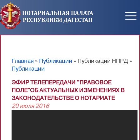
Перейти к основному содержанию
НОТАРИАЛЬНАЯ ПАЛАТА
РЕСПУБЛИКИ ДАГЕСТАН
Главная
»
Публикации
» Публикации НПРД »
Вы здесь
Публикации
ЭФИР ТЕЛЕПЕРЕДАЧИ "ПРАВОВОЕ
ПОЛЕ"ОБ АКТУАЛЬНЫХ ИЗМЕНЕНИЯХ В
ЗАКОНОДАТЕЛЬСТВЕ О НОТАРИАТЕ
20 июля 2016