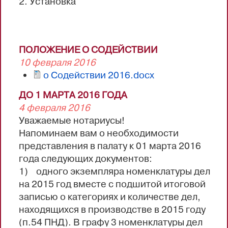
2. Установка
ПОЛОЖЕНИЕ О СОДЕЙСТВИИ
http://download.triasoft.com/enot/50/Setup.e
10 февраля 2016
о Содействии 2016.docx
ДО 1 МАРТА 2016 ГОДА
4 февраля 2016
Уважаемые нотариусы!
Напоминаем вам о необходимости
представления в палату к 01 марта 2016
года следующих документов:
1) одного экземпляра номенклатуры дел
на 2015 год вместе с подшитой итоговой
записью о категориях и количестве дел,
находящихся в производстве в 2015 году
(п.54 ПНД). В графу 3 номенклатуры дел