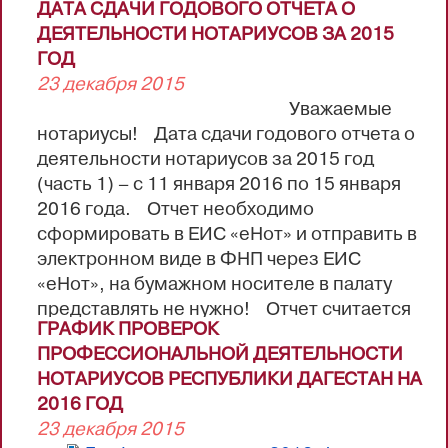
ДАТА СДАЧИ ГОДОВОГО ОТЧЕТА О
вписывается количество частей/томов
ДЕЯТЕЛЬНОСТИ НОТАРИУСОВ ЗА 2015
дела,находящихся в производстве в 2015
ГОД
году. В графе 5 номенклатуры дел
23 декабря 2015
«Примечание» проставляются отметки о
Уважаемые
переходящих делах, о неначатых делах и
нотариусы! Дата сдачи годового отчета о
т.д. (п.51 ПНД)
деятельности нотариусов за 2015 год
2) описи дел постоянного, временного
(часть 1) – с 11 января 2016 по 15 января
хранения, описи наследственных дел в...
2016 года. Отчет необходимо
сформировать в ЕИС «еНот» и отправить в
электронном виде в ФНП через ЕИС
«еНот», на бумажном носителе в палату
представлять не нужно! Отчет считается
ГРАФИК ПРОВЕРОК
сданным с момента отправки в ФНП через
ПРОФЕССИОНАЛЬНОЙ ДЕЯТЕЛЬНОСТИ
ЕИС. Реестровые книги на 2016 год
НОТАРИУСОВ РЕСПУБЛИКИ ДАГЕСТАН НА
необходимо получить заранее (до 30
2016 ГОД
декабря 2015 включительно) либо с 11
23 декабря 2015
января 2016 года. Дополнительно