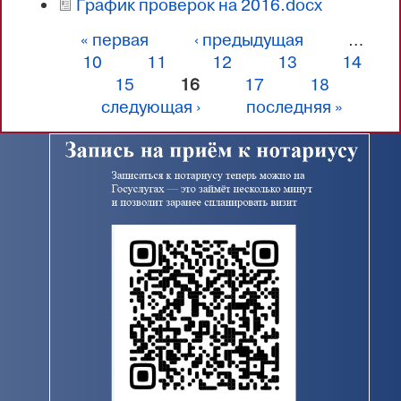
График проверок на 2016.docx
сообщаем, что ежемесячные отчеты о...
« первая
‹ предыдущая
…
Страницы
10
11
12
13
14
15
16
17
18
следующая ›
последняя »