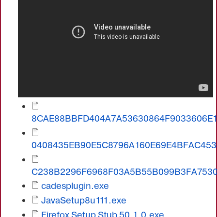
8CAE88BBFD404A7A53630864F9033606E1
0408435EB90E5C8796A160E69E4BFAC453
C238B2296F6968F03A5B55B099B3FA7530
cadesplugin.exe
JavaSetup8u111.exe
Firefox Setup Stub 50.1.0.exe