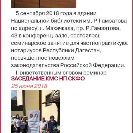
5 сентября 2018 года в здании
Национальной библиотеки им. Р.Гамзатова
по адресу: г. Махачкала, пр. Р.Гамзатова,
43 в конференц-зале, состоялось
семинарское занятие для частнопрактикующ
нотариусов Республики Дагестан,
посвященное новеллам
законодательства Российской Федерации.
Приветственным словом семинар
ЗАСЕДАНИЕ КМС НП СКФО
открыла председатель Комиссии по
25 июня 2018
повышению профессионального уровня
нотариусов Нотариальной палаты
Республики Дагестан Рамазанова Аминат
Салиховна.
Мероприятие было посвящено
последним изменениям в
законодательстве Российской Федерации,