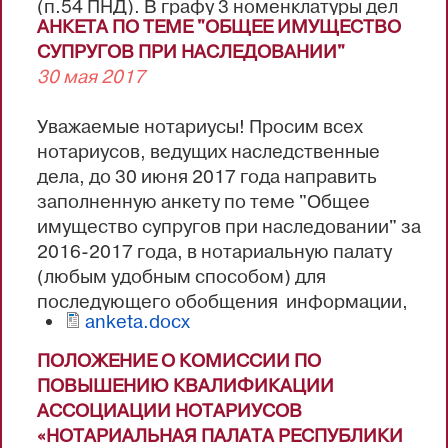
(п.54 ПНД). В графу 3 номенклатуры дел
АНКЕТА ПО ТЕМЕ "ОБЩЕЕ ИМУЩЕСТВО
вписывается количество частей/томов
СУПРУГОВ ПРИ НАСЛЕДОВАНИИ"
дела, находящихся в производстве в 2017
30 мая 2017
году. В графе 5 номенклатуры дел
«Примечание» проставляются отметки о
Уважаемые нотариусы! Просим всех
переходящих делах, о неначатых делах и
нотариусов, ведущих наследственные
т.д. (п.51 ПНД)
дела, до 30 июня 2017 года направить
2) описи дел постоянного, временного
заполненную анкету по теме "Общее
хранения, описи наследственных дел в
имущество супругов при наследовании" за
двух...
2016-2017 года, в нотариальную палату
(любым удобным способом) для
последующего обобщения информации,
anketa.docx
содержащейся в анкете.
ПОЛОЖЕНИЕ О КОМИССИИ ПО
ПОВЫШЕНИЮ КВАЛИФИКАЦИИ
АССОЦИАЦИИ НОТАРИУСОВ
«НОТАРИАЛЬНАЯ ПАЛАТА РЕСПУБЛИКИ