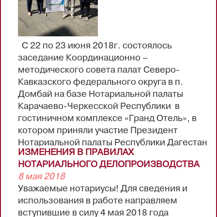
внесенным Федеральным законом от
26.07...
С 22 по 23 июня 2018г. состоялось
заседание Координационно –
методического совета палат Северо-
Кавказского федерального округа в п.
Домбай на базе Нотариальной палаты
Карачаево-Черкесской Республики в
гостиничном комплексе «Гранд Отель», в
котором приняли участие Президент
Нотариальной палаты Республики Дагестан
ИЗМЕНЕНИЯ В ПРАВИЛАХ
Джалаев Магомед Камарутдинович, член
НОТАРИАЛЬНОГО ДЕЛОПРОИЗВОДСТВА
правления НП РД, нотариус
8 мая 2018
Махачкалинского нотариального округа
Уважаемые нотариусы! Для сведения и
Курбанкадиева Гузал Магомедовна,
использования в работе направляем
председатель комиссии по повышению
вступившие в силу 4 мая 2018 года
квалификации НПРД, нотариус