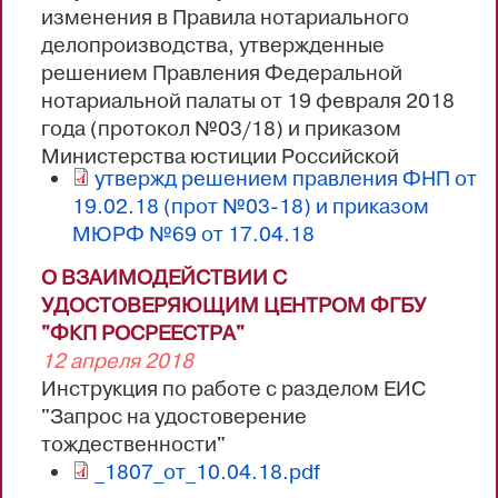
изменения в Правила нотариального
Махачкалинского нотариального округа
делопроизводства, утвержденные
Рамазанова Аминат Салиховна, член
решением Правления Федеральной
комиссии по...
нотариальной палаты от 19 февраля 2018
года (протокол №03/18) и приказом
Министерства юстиции Российской
утвержд решением правления ФНП от
Федерации от 17 апреля 2018 года
19.02.18 (прот №03-18) и приказом
МЮРФ №69 от 17.04.18
О ВЗАИМОДЕЙСТВИИ С
УДОСТОВЕРЯЮЩИМ ЦЕНТРОМ ФГБУ
"ФКП РОСРЕЕСТРА"
12 апреля 2018
Инструкция по работе с разделом ЕИС
"Запрос на удостоверение
тождественности"
_1807_от_10.04.18.pdf